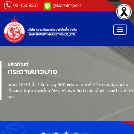
02 453 9307
@siamimport
Toggl
ผลิตภัณฑ์
กระดาษขาวบาง
ขนาด 20×30 นิ้ว 1 รีม บรรจุ 500 แผ่น กระดาษที่ได้รับการเคลือบอย่าง
เป็นระบบ มีคุณภาพเยี่ยม ใช้ห่อ หรือรองสินค้า เช่น เสื้อผ้า กระเป๋า รองเท้า
ฯลฯ