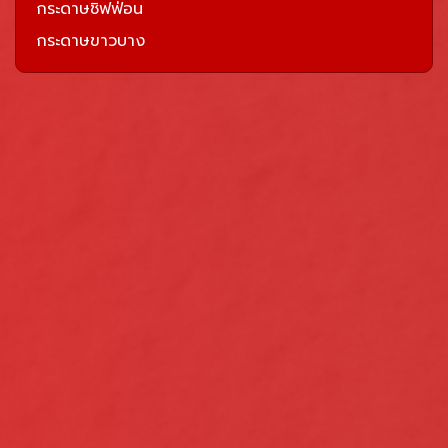
กระดาษชิฟฟ่อน
กระดาษขาวบาง