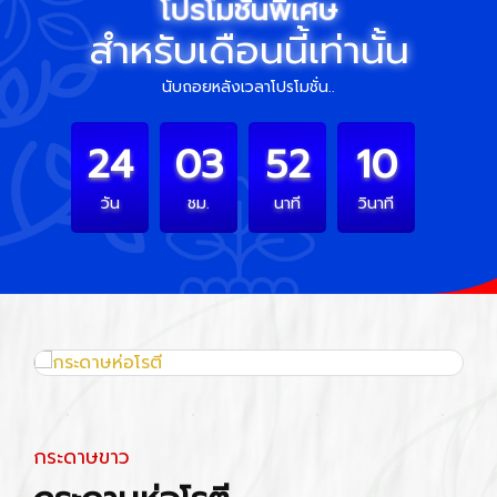
โปรโมชั่นพิเศษ
สำหรับเดือนนี้เท่านั้น
นับถอยหลังเวลาโปรโมชั่น..
24
03
52
09
วัน
ชม.
นาที
วินาที
กระดาษขาว