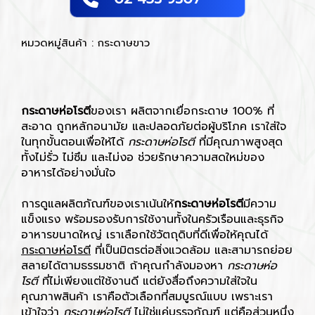
หมวดหมู่สินค้า : กระดาษขาว
กระดาษห่อโรตี
ของเรา ผลิตจากเยื่อกระดาษ 100% ที่
สะอาด ถูกหลักอนามัย และปลอดภัยต่อผู้บริโภค เราใส่ใจ
ในทุกขั้นตอนเพื่อให้ได้
กระดาษห่อโรตี
ที่มีคุณภาพสูงสุด
ทั้งไม่รั่ว ไม่ซึม และไม่งอ ช่วยรักษาความสดใหม่ของ
อาหารได้อย่างมั่นใจ
การดูแลผลิตภัณฑ์ของเราเน้นให้
กระดาษห่อโรตี
มีความ
แข็งแรง พร้อมรองรับการใช้งานทั้งในครัวเรือนและธุรกิจ
อาหารขนาดใหญ่ เราเลือกใช้วัตถุดิบที่ดีเพื่อให้คุณได้
กระดาษห่อโรตี
ที่เป็นมิตรต่อสิ่งแวดล้อม และสามารถย่อย
สลายได้ตามธรรมชาติ ถ้าคุณกำลังมองหา
กระดาษห่อ
โรตี
ที่ไม่เพียงแต่ใช้งานดี แต่ยังสื่อถึงความใส่ใจใน
คุณภาพสินค้า เราคือตัวเลือกที่สมบูรณ์แบบ เพราะเรา
เข้าใจว่า
กระดาษห่อโรตี
ไม่ใช่แค่บรรจุภัณฑ์ แต่คือส่วนหนึ่ง