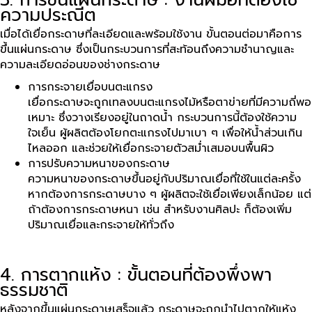
3. การขึ้นแผ่นกระดาษ : งานฝีมือที่ต้องใช้
ความประณีต
เมื่อได้เยื่อกระดาษที่ละเอียดและพร้อมใช้งาน ขั้นตอนต่อมาคือการ
ขึ้นแผ่นกระดาษ ซึ่งเป็นกระบวนการที่สะท้อนถึงความชำนาญและ
ความละเอียดอ่อนของช่างกระดาษ
การกระจายเยื่อบนตะแกรง
เยื่อกระดาษจะถูกเทลงบนตะแกรงไม้หรือตาข่ายที่มีความถี่พอ
เหมาะ ซึ่งวางเรียงอยู่ในถาดน้ำ กระบวนการนี้ต้องใช้ความ
ใจเย็น ผู้ผลิตต้องโยกตะแกรงไปมาเบา ๆ เพื่อให้น้ำส่วนเกิน
ไหลออก และช่วยให้เยื่อกระจายตัวสม่ำเสมอบนพื้นผิว
การปรับความหนาของกระดาษ
ความหนาของกระดาษขึ้นอยู่กับปริมาณเยื่อที่ใช้ในแต่ละครั้ง
หากต้องการกระดาษบาง ๆ ผู้ผลิตจะใช้เยื่อเพียงเล็กน้อย แต่
ถ้าต้องการกระดาษหนา เช่น สำหรับงานศิลปะ ก็ต้องเพิ่ม
ปริมาณเยื่อและกระจายให้ทั่วถึง
4. การตากแห้ง : ขั้นตอนที่ต้องพึ่งพา
ธรรมชาติ
หลังจากขึ้นแผ่นกระดาษเสร็จแล้ว กระดาษจะถูกนำไปตากให้แห้ง