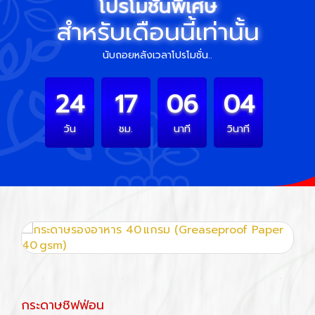
โปรโมชั่นพิเศษ
สำหรับเดือนนี้เท่านั้น
นับถอยหลังเวลาโปรโมชั่น..
24
17
06
02
วัน
ชม.
นาที
วินาที
กระดาษชิฟฟ่อน